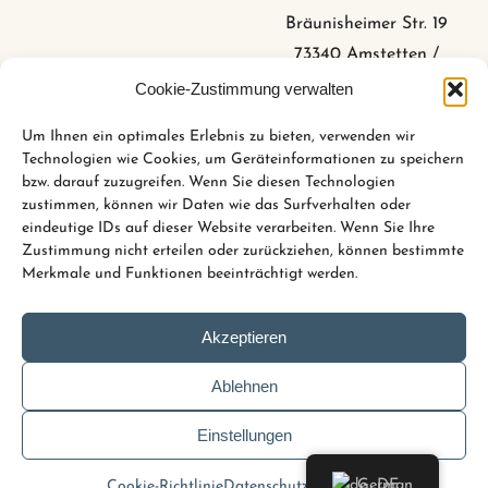
Bräunisheimer Str. 19
73340 Amstetten /
Stubersheim
Cookie-Zustimmung verwalten
Um Ihnen ein optimales Erlebnis zu bieten, verwenden wir
Technologien wie Cookies, um Geräteinformationen zu speichern
+49 (0)73 31 44 84 6
bzw. darauf zuzugreifen. Wenn Sie diesen Technologien
zustimmen, können wir Daten wie das Surfverhalten oder
info@bahnhoefle-
eindeutige IDs auf dieser Website verarbeiten. Wenn Sie Ihre
stubersheim.de
Zustimmung nicht erteilen oder zurückziehen, können bestimmte
Merkmale und Funktionen beeinträchtigt werden.
Akzeptieren
Copyright © 2026 Gasthaus & Albhotel zum
Bahnhöfle
Ablehnen
Einstellungen
German
Cookie-Richtlinie
Datenschutz
Impressum