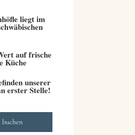
höfle liegt im
schwäbischen
Wert auf frische
le Küche
efinden unserer
n erster Stelle!
t buchen