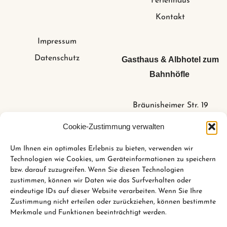
Ferienhaus
Kontakt
Impressum
Datenschutz
Gasthaus & Albhotel zum
Bahnhöfle
Bräunisheimer Str. 19
73340 Amstetten /
Cookie-Zustimmung verwalten
Stubersheim
Um Ihnen ein optimales Erlebnis zu bieten, verwenden wir
Technologien wie Cookies, um Geräteinformationen zu speichern
bzw. darauf zuzugreifen. Wenn Sie diesen Technologien
+49 (0)73 31 44 84 6
zustimmen, können wir Daten wie das Surfverhalten oder
info@bahnhoefle-
eindeutige IDs auf dieser Website verarbeiten. Wenn Sie Ihre
Zustimmung nicht erteilen oder zurückziehen, können bestimmte
stubersheim.de
Merkmale und Funktionen beeinträchtigt werden.