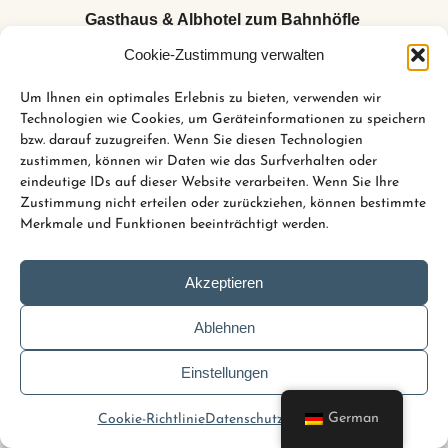
Gasthaus & Albhotel zum Bahnhöfle
Cookie-Zustimmung verwalten
Bräunisheimer Str. 19
Um Ihnen ein optimales Erlebnis zu bieten, verwenden wir
73340 Amstetten / Stubersheim
Technologien wie Cookies, um Geräteinformationen zu speichern
bzw. darauf zuzugreifen. Wenn Sie diesen Technologien
zustimmen, können wir Daten wie das Surfverhalten oder
eindeutige IDs auf dieser Website verarbeiten. Wenn Sie Ihre
+49 (0)73 31 44 84 6
info@bahnhoefle-stubersheim.de
Zustimmung nicht erteilen oder zurückziehen, können bestimmte
Merkmale und Funktionen beeinträchtigt werden.
Akzeptieren
Ablehnen
Copyright © 2022 Gasthaus & Albhotel zum Bahnhöfle
Einstellungen
German
Cookie-Richtlinie
Datenschutz
Impressum